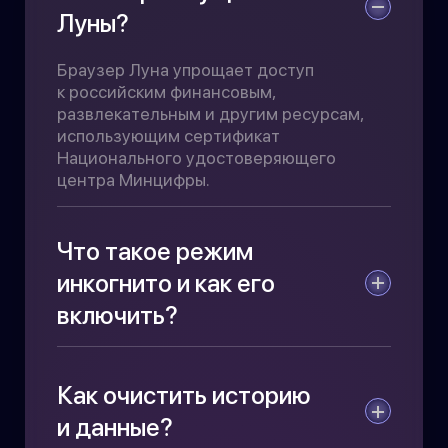
Луны?
Браузер Луна упрощает доступ
к российским финансовым,
развлекательным и другим ресурсам,
использующим сертификат
Национального удостоверяющего
центра Минцифры.
Что такое режим
инкогнито и как его
включить?
Это режим, в котором браузер
не сохраняет поисковые запросы,
Как очистить историю
историю посещений, данные сайтов,
пароли и карты. Для включения режима
и данные?
инкогнито откройте вкладки и нажмите