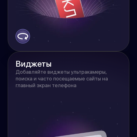
Виджеты
ВИДЖЕТЫ
Добавляйте виджеты на главный
Добавляйте виджеты ультракамеры,
экран телефона для быстрого
поиска и часто посещаемые сайты на
доступа к ультракамере, к банковским
главный экран телефона
сайтам, к шаблонам или поиску